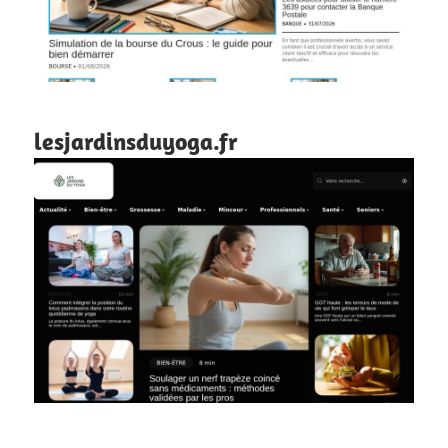
lesjardinsduyoga.fr