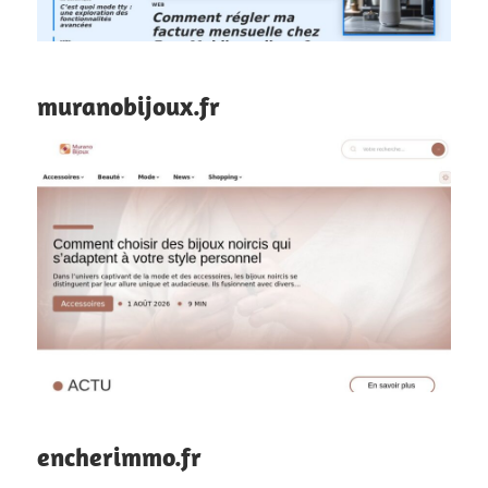
muranobijoux.fr
encherimmo.fr