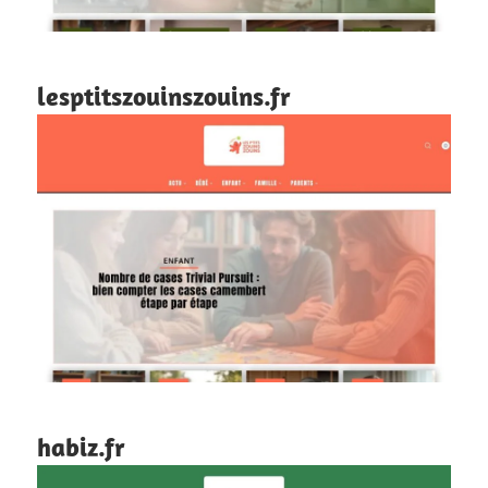
lesptitszouinszouins.fr
habiz.fr